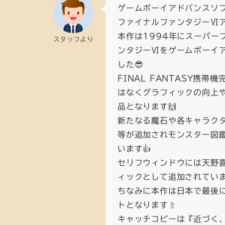
ゲームボーイアドバンスソフト 
ファイナルファンタジーⅥ
本作は1994年にスーパー
スタッフより
ンタジーⅥをゲームボーイア
した😎
FINAL FANTASY携
はなくグラフィックの向上
品となります🙌
新たなる魔石や各キャラク
等が追加されモンスター図
います👍
セリフウィンドウには天野
ィックとして追加されていま
ちなみに本作は日本で最後
トとなります☝️
キャッチコピーは『近づく