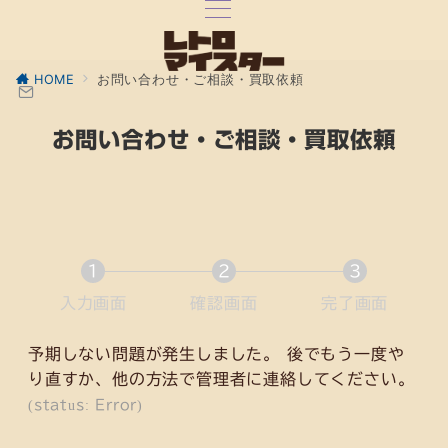
HOME
お問い合わせ・ご相談・買取依頼
お問い合わせ・ご相談・買取依頼
1
2
3
現
現
現
入力画面
確認画面
完了画面
在
在
在
表
表
表
予期しない問題が発生しました。 後でもう一度や
示
示
示
り直すか、他の方法で管理者に連絡してください。
さ
さ
さ
(status: Error)
れ
れ
れ