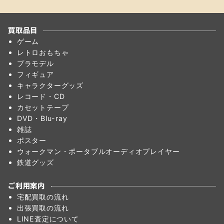
て
て
て
い
い
い
る
る
る
買取品目
画
画
画
ゲーム
面
面
面
レトロおもちゃ
プラモデル
で
で
で
フィギュア
す。
す。
す。
キャラクターグッズ
レコード・CD
カセットテープ
DVD・Blu-ray
雑誌
ポスター
ウォークマン・ポータブルオーディオプレイヤー
鉄道グッズ
ご利用案内
宅配買取の流れ
出張買取の流れ
LINE査定について