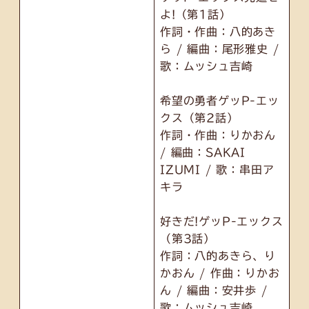
よ!（第1話）
作詞・作曲：八的あき
ら / 編曲：尾形雅史 /
歌：ムッシュ吉崎
希望の勇者ゲッP-エッ
クス（第2話）
作詞・作曲：りかおん
/ 編曲：SAKAI
IZUMI / 歌：串田ア
キラ
好きだ!ゲッP-エックス
（第3話）
作詞：八的あきら、り
かおん / 作曲：りかお
ん / 編曲：安井歩 /
歌：ムッシュ吉崎