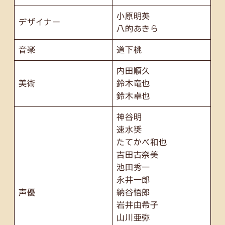
小原明英
デザイナー
八的あきら
音楽
道下桃
内田順久
美術
鈴木竜也
鈴木卓也
神谷明
速水奨
たてかべ和也
吉田古奈美
池田秀一
永井一郎
声優
納谷悟郎
岩井由希子
山川亜弥