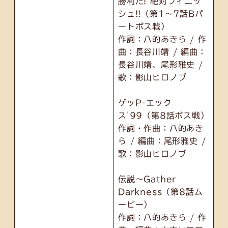
勝利だ! 絶対フィニッ
シュ!!（第1～7話Bパ
ートボス戦）
作詞：八的あきら / 作
曲：長谷川靖 / 編曲：
長谷川靖、尾形雅史 /
歌：影山ヒロノブ
ゲッP-エック
ス'99（第8話ボス戦）
作詞・作曲：八的あき
ら / 編曲：尾形雅史 /
歌：影山ヒロノブ
伝説～Gather
Darkness（第8話ム
ービー）
作詞：八的あきら / 作