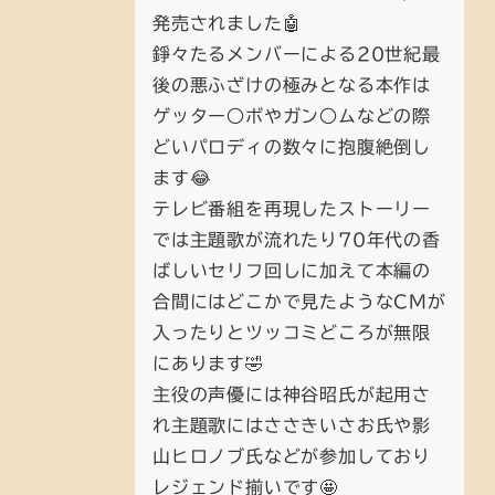
発売されました🤖
錚々たるメンバーによる20世紀最
後の悪ふざけの極みとなる本作は
ゲッター○ボやガン○ムなどの際
どいパロディの数々に抱腹絶倒し
ます😂
テレビ番組を再現したストーリー
では主題歌が流れたり70年代の香
ばしいセリフ回しに加えて本編の
合間にはどこかで見たようなCMが
入ったりとツッコミどころが無限
にあります🤣
主役の声優には神谷昭氏が起用さ
れ主題歌にはささきいさお氏や影
山ヒロノブ氏などが参加しており
レジェンド揃いです🤩