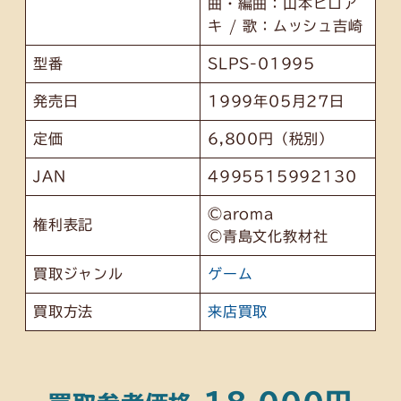
曲・編曲：山本ヒロア
キ / 歌：ムッシュ吉崎
型番
SLPS-01995
発売日
1999年05月27日
定価
6,800円（税別）
JAN
4995515992130
©aroma
権利表記
©青島文化教材社
買取ジャンル
ゲーム
買取方法
来店買取