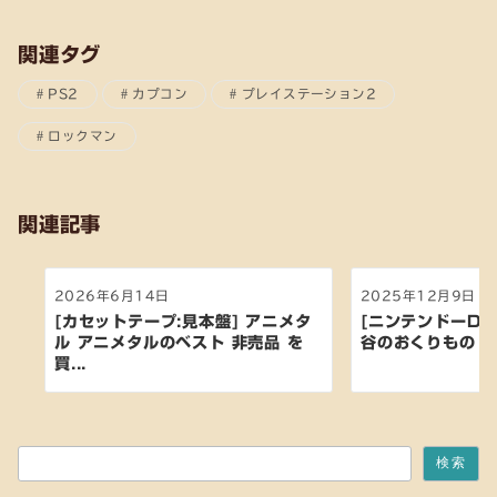
関連タグ
PS2
カプコン
プレイステーション2
ロックマン
関連記事
2026年6月14日
2025年12月9日
[カセットテープ:見本盤] アニメタ
[ニンテンドーDS
ル アニメタルのベスト 非売品 を
谷のおくりもの 
買...
検索
検索