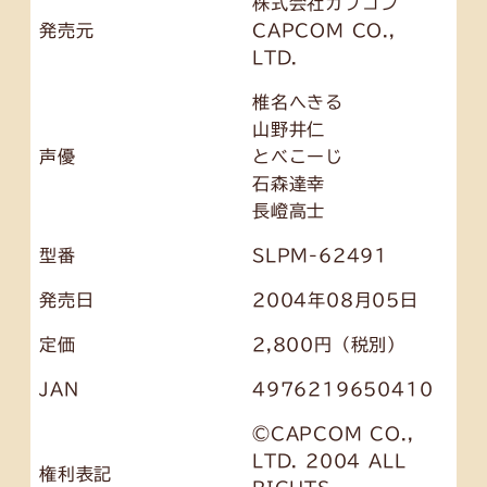
株式会社カプコン
発売元
CAPCOM CO.,
LTD.
椎名へきる
山野井仁
声優
とべこーじ
石森達幸
長嶝高士
型番
SLPM-62491
発売日
2004年08月05日
定価
2,800円（税別）
JAN
4976219650410
©CAPCOM CO.,
LTD. 2004 ALL
権利表記