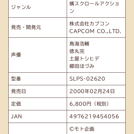
横スクロールアクショ
ジャンル
ン
株式会社カプコン
発売・開発元
CAPCOM CO.,LTD.
鳥海浩輔
徳丸完
声優
土屋トシヒデ
郷田ほづみ
型番
SLPS-02620
発売日
2000年02月24日
定価
6,800円（税別）
JAN
4976219454056
©モト企画