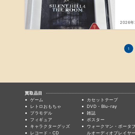
2026年
投
1
稿
の
ペ
ー
買取品目
ジ
ゲーム
カセットテープ
レトロおもちゃ
DVD・Blu-ray
送
プラモデル
雑誌
り
フィギュア
ポスター
キャラクターグッズ
ウォークマン・ポータ
レコード・CD
ルオーディオプレイヤ