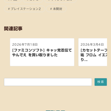
プレイステーション2
未開封
関連記事
2026年7月18日
2026年3月4日
[ファミコンソフト] キャッ党忍伝て
[カセットテープ:
やんでえ を買い取りました
祐 フロム イエス
り...
検索
検索