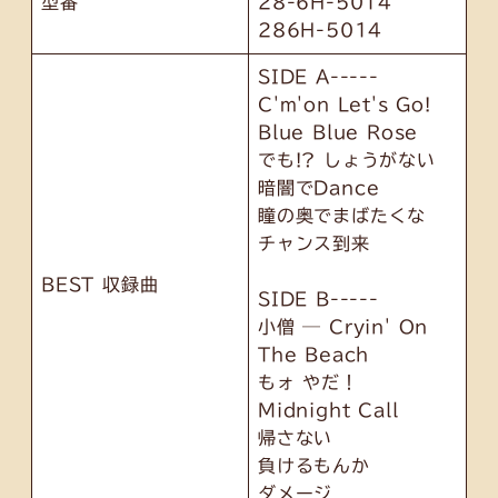
型番
28-6H-5014
286H-5014
SIDE A-----
C'm'on Let's Go!
Blue Blue Rose
でも!? しょうがない
暗闇でDance
瞳の奥でまばたくな
チャンス到来
BEST 収録曲
SIDE B-----
小僧 ─ Cryin' On
The Beach
もォ やだ！
Midnight Call
帰さない
負けるもんか
ダメージ