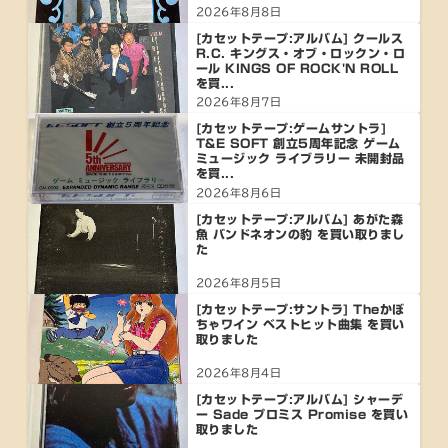
2026年8月8日
[カセットテープ:アルバム] クールス
R.C. キングス・オブ・ロックン・ロ
ール KINGS OF ROCK'N ROLL
を買...
2026年8月7日
[カセットテープ:ゲームサントラ]
T&E SOFT 創立5周年記念 ゲーム
ミュージック ライブラリー 未開封品
を買...
2026年8月6日
[カセットテープ:アルバム] あがた森
魚 バンドネオンの豹 を買い取りまし
た
2026年8月5日
[カセットテープ:サントラ] Theかぼ
ちゃワイン ベストヒット曲集 を買い
取りました
2026年8月4日
[カセットテープ:アルバム] シャーデ
ー Sade プロミス Promise を買い
取りました