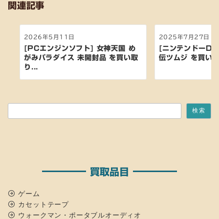
関連記事
2026年5月11日
2025年7月27日
[PCエンジンソフト] 女神天国 め
[ニンテンドーDS
がみパラダイス 未開封品 を買い取
伝ツムジ を買い
り...
検索
検索
買取品目
ゲーム
カセットテープ
ウォークマン・ポータブルオーディオ