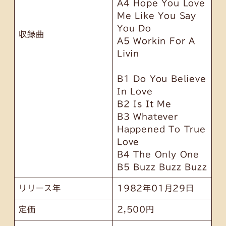
A4 Hope You Love
Me Like You Say
You Do
収録曲
A5 Workin For A
Livin
B1 Do You Believe
In Love
B2 Is It Me
B3 Whatever
Happened To True
Love
B4 The Only One
B5 Buzz Buzz Buzz
リリース年
1982年01月29日
定価
2,500円