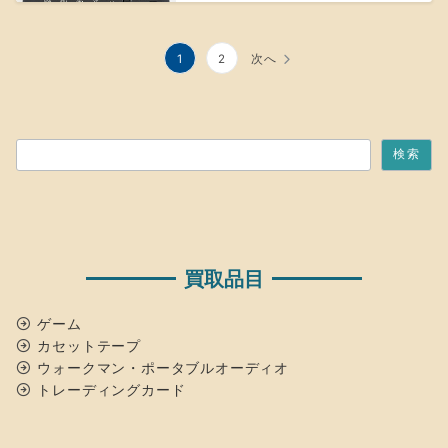
投
1
2
次へ
稿
の
検索
ペ
検索
ー
ジ
送
買取品目
り
ゲーム
カセットテープ
ウォークマン・ポータブルオーディオ
トレーディングカード