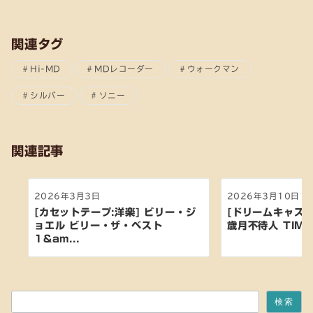
関連タグ
Hi-MD
MDレコーダー
ウォークマン
シルバー
ソニー
関連記事
2026年3月3日
2026年3月10日
[カセットテープ:洋楽] ビリー・ジ
[ドリームキャスト
ョエル ビリー・ザ・ベスト
歳月不待人 TIME A
1&am...
検索
検索