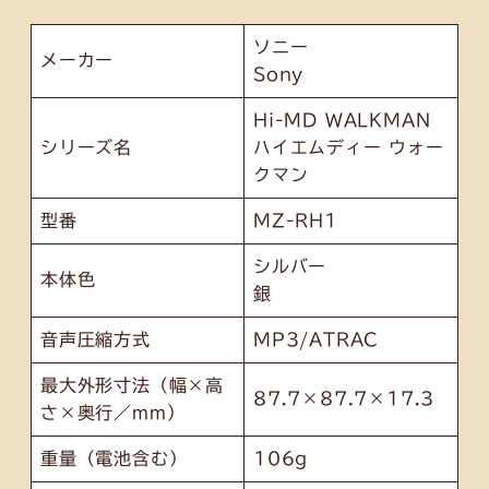
ソニー
メーカー
Sony
Hi-MD WALKMAN
シリーズ名
ハイエムディー ウォー
クマン
型番
MZ-RH1
シルバー
本体色
銀
音声圧縮方式
MP3/ATRAC
最大外形寸法（幅×高
87.7×87.7×17.3
さ×奥行／mm）
重量（電池含む）
106g